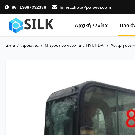
86--13667332386
feliciazhou@pa.ecer.com
Αρχική Σελίδα
Προϊό
Σπίτι
/
προϊόντα
/
Μπροστινό γυαλί της HYUNDAI
/
Άσπρη αντικ