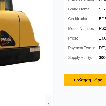
Brand Name:
Silk
Certification:
ECE
Model Number:
R60
Price:
13.
Payment Terms:
D/P
Supply Ability:
300
Ερώτηση Τώρα