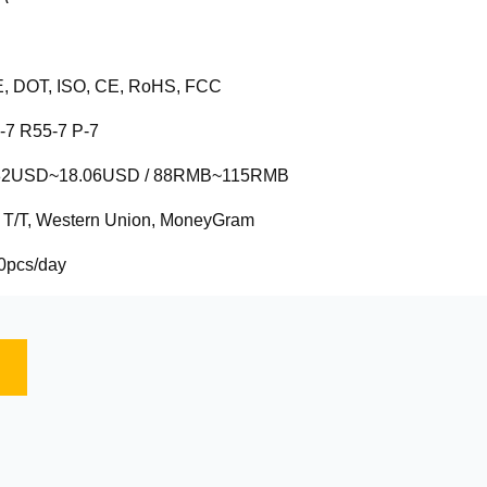
, DOT, ISO, CE, RoHS, FCC
-7 R55-7 Ρ-7
82USD~18.06USD / 88RMB~115RMB
, T/T, Western Union, MoneyGram
0pcs/day