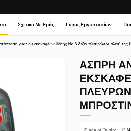
ντα
Σχετικά Με Εμάς
Γύρος Εργοστασίων
Ποι
ατάσταση γυαλιού εκσκαφέων θέσης No.8 δεξιά πλευρών γυαλιού της
ΆΣΠΡΗ ΑΝ
ΕΚΣΚΑΦΈ
ΠΛΕΥΡΏΝ
ΜΠΡΟΣΤΙ
Place of Origin:
ΚΙΝ