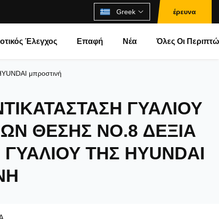
Greek
έρευνα
οτικός Έλεγχος
Επαφή
Νέα
Όλες Οι Περιπτώ
 HYUNDAI μπροστινή
ΤΙΚΑΤΆΣΤΑΣΗ ΓΥΑΛΙΟΎ
ΩΝ ΘΈΣΗΣ NO.8 ΔΕΞΙΆ
 ΓΥΑΛΙΟΎ ΤΗΣ HYUNDAI
ΝΉ
Α