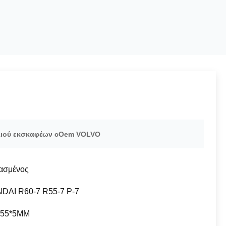
λιού εκσκαφέων cOem VOLVO
ασμένος
DAI R60-7 R55-7 Ρ-7
655*5MM