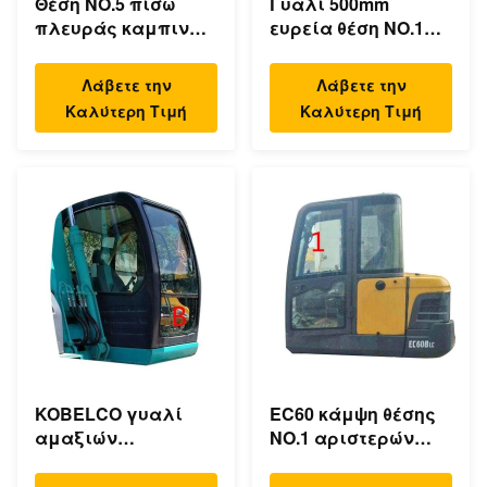
Θέση NO.5 πίσω
Γυαλί 500mm
πλευράς καμπινών
ευρεία θέση NO.1
μηχανών
της KATO καμπινών
κατασκευής
εκσκαφέων
Λάβετε την
Λάβετε την
γυαλιού DX55
αριστερών
Καλύτερη Τιμή
Καλύτερη Τιμή
DOOSAN
πλευρών
KOBELCO γυαλί
EC60 κάμψη θέσης
αμαξιών
NO.1 αριστερών
ανεμοφρακτών για
πλευρών γυαλιού
Diggers το μέτωπο
ανεμοφρακτών της